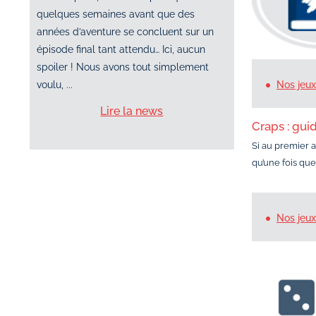
quelques semaines avant que des
années d’aventure se concluent sur un
épisode final tant attendu… Ici, aucun
spoiler ! Nous avons tout simplement
Nos jeux
voulu, ...
Lire la news
Craps : gu
Si au premier 
qu’une fois qu
Nos jeux