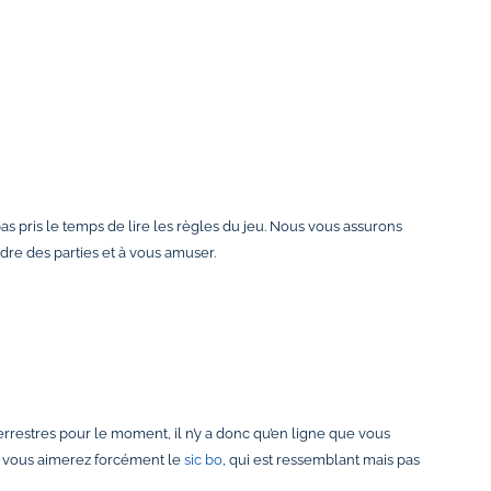
as pris le temps de lire les règles du jeu. Nous vous assurons
dre des parties et à vous amuser.
terrestres pour le moment, il n’y a donc qu’en ligne que vous
ors vous aimerez forcément le
sic bo
, qui est ressemblant mais pas