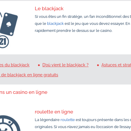
Le blackjack
Si vous êtes un fin stratège, un fan inconditionnel des
que le
blackjack
est le jeu que vous devez essayer. En 
rapidement prendre le dessus sur le casino.
es du blackjack
D’où vient le blackjack ?
Astuces et stra
 de blackjack en ligne gratuits
ns un casino en ligne
roulette en ligne
La légendaire
roulette
est toujours présente dans les 
originales. Si vous n’avez jamais eu l’occasion de l’ess