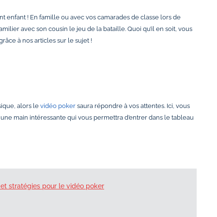
nt enfant ! En famille ou avec vos camarades de classe lors de
lier avec son cousin le jeu de la bataille. Quoi qu’il en soit, vous
âce à nos articles sur le sujet !
ique, alors le
vidéo poker
saura répondre à vos attentes. Ici, vous
 une main intéressante qui vous permettra d’entrer dans le tableau
et stratégies pour le vidéo poker