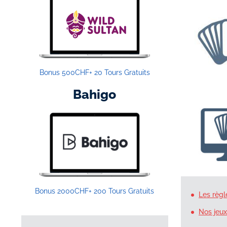
Bonus 500CHF
+ 20 Tours Gratuits
Bahigo
Bonus 2000CHF
+ 200 Tours Gratuits
Les règl
Nos jeux