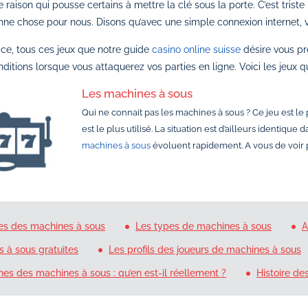
te raison qui pousse certains à mettre la clé sous la porte. C’est tris
nne chose pour nous. Disons qu’avec une simple connexion internet, v
ace, tous ces jeux que notre guide
casino online suisse
désire vous pr
ditions lorsque vous attaquerez vos parties en ligne. Voici les jeux 
Les machines à sous
Qui ne connait pas les machines à sous ? Ce jeu est le 
est le plus utilisé. La situation est d’ailleurs identique
machines à sous
évoluent rapidement. A vous de voir
es des machines à sous
Les types de machines à sous
A
 à sous gratuites
Les profils des joueurs de machines à sous
es des machines à sous : qu’en est-il réellement ?
Histoire de