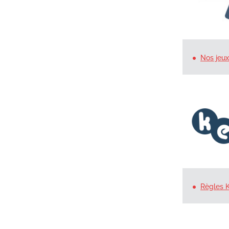
Nos jeux
Règles K