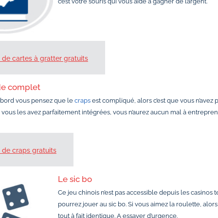
c’est votre souris qui vous aide à gagner de l’argent.
 de cartes à gratter gratuits
ide complet
abord vous pensez que le
craps
est compliqué, alors c’est que vous n’avez p
e vous les avez parfaitement intégrées, vous n’aurez aucun mal à entrepren
 de craps gratuits
Le sic bo
Ce jeu chinois n’est pas accessible depuis les casinos 
pourrez jouer au sic bo. Si vous aimez la roulette, al
tout à fait identique. A essayer d’urgence.