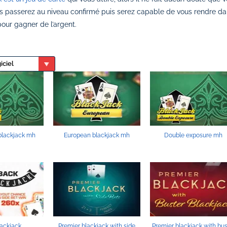
s passerez au niveau confirmé puis serez capable de vous rendre dan
pour gagner de l’argent.
blackjack mh
European blackjack mh
Double exposure mh
ackjack
Premier blackjack with side
Premier blackjack with bus