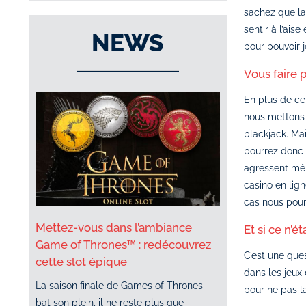
sachez que la
sentir à l’ais
NEWS
pour pouvoir j
Vous faire 
En plus de cel
nous mettons 
blackjack. Mai
pourrez donc r
agressent mêm
casino en lig
cas nous pour
Mettez-vous dans l’ambiance
Et si ce n’é
Game of Thrones™ : redécouvrez
C’est une que
cette slot épique
dans les jeux 
La saison finale de Games of Thrones
pour ne pas la
bat son plein, il ne reste plus que