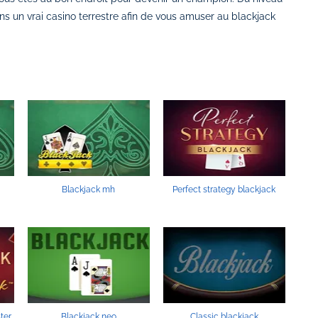
s un vrai casino terrestre afin de vous amuser au blackjack
Blackjack mh
Perfect strategy blackjack
ter
Blackjack neo
Classic blackjack