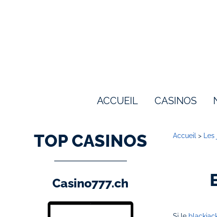
ACCUEIL
CASINOS
TOP CASINOS
Accueil
Les 
Casino777.ch
Si le
blackjack