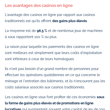
Les avantages des casinos en ligne
L'avantage des casinos en ligne par rapport aux casinos
traditionnels est qu'ils offrent
des gains plus élevés
.
La moyenne est de
96,5 %
et de nombreux jeux de machines
à sous rapportent 100 % ou plus.
La raison pour laquelle les paiements des casinos en ligne
sont meilleurs est simplement que leurs coûts d'exploitation
sont inférieurs à ceux de leurs homologues.
Ils n'ont pas besoin d'un grand nombre de personnes pour
effectuer les opérations quotidiennes en ce qui concerne le
ménage et l'entretien des bâtiments, et ils n'encourent pas les
coûts salariaux associés aux casinos traditionnels.
Les casinos en ligne vous font profiter de ces économies
sous
la forme de gains plus élevés et de promotions en ligne
lucratives
qui augmentent souvent votre capital de jeu de 100