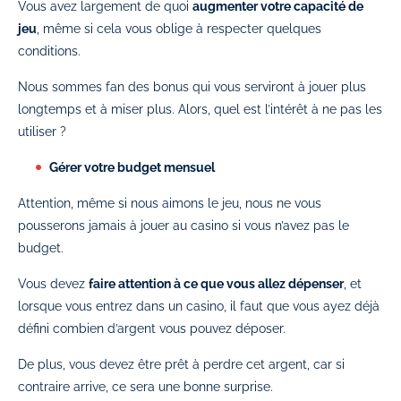
Vous avez largement de quoi
augmenter votre capacité de
jeu
, même si cela vous oblige à respecter quelques
conditions.
Nous sommes fan des bonus qui vous serviront à jouer plus
longtemps et à miser plus. Alors, quel est l’intérêt à ne pas les
utiliser ?
Gérer votre budget mensuel
Attention, même si nous aimons le jeu, nous ne vous
pousserons jamais à jouer au casino si vous n’avez pas le
budget.
Vous devez
faire attention à ce que vous allez dépenser
, et
lorsque vous entrez dans un casino, il faut que vous ayez déjà
défini combien d’argent vous pouvez déposer.
De plus, vous devez être prêt à perdre cet argent, car si
contraire arrive, ce sera une bonne surprise.