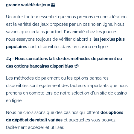
grande variété de jeux
🎰
Un autre facteur essentiel que nous prenons en considération
est la variété des jeux proposés par un casino en ligne. Nous
savons que certains jeux font l’unanimité chez les joueurs -
nous essayons toujours de vérifier d'abord si
les jeux les plus
populaires
sont disponibles dans un casino en ligne.
#4 - Nous consultons la liste des méthodes de paiement ou
des options bancaires disponibles
💳
Les méthodes de paiement ou les options bancaires
disponibles sont également des facteurs importants que nous
prenons en compte lors de notre sélection d'un site de casino
en ligne.
Nous ne choisissons que des casinos qui offrent
des options
de dépôt et de retrait variées
et auxquelles vous pouvez
facilement accéder et utiliser.