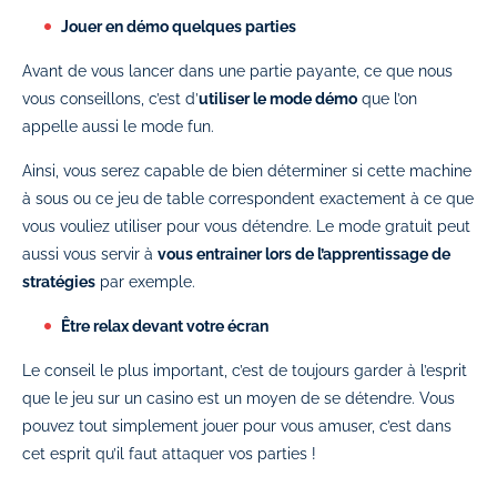
Jouer en démo quelques parties
Avant de vous lancer dans une partie payante, ce que nous
vous conseillons, c’est d’
utiliser le mode démo
que l’on
appelle aussi le mode fun.
Ainsi, vous serez capable de bien déterminer si cette machine
à sous ou ce jeu de table correspondent exactement à ce que
vous vouliez utiliser pour vous détendre. Le mode gratuit peut
aussi vous servir à
vous entrainer lors de l’apprentissage de
stratégies
par exemple.
Être relax devant votre écran
Le conseil le plus important, c’est de toujours garder à l’esprit
que le jeu sur un casino est un moyen de se détendre. Vous
pouvez tout simplement jouer pour vous amuser, c’est dans
cet esprit qu’il faut attaquer vos parties !