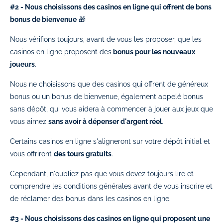
#2 - Nous choisissons des casinos en ligne qui offrent de bons
bonus de bienvenue
🎁
Nous vérifions toujours, avant de vous les proposer, que les
casinos en ligne proposent des
bonus pour les nouveaux
joueurs
.
Nous ne choisissons que des casinos qui offrent de généreux
bonus ou un bonus de bienvenue, également appelé bonus
sans dépôt, qui vous aidera à commencer à jouer aux jeux que
vous aimez
sans avoir à dépenser d'argent réel
.
Certains casinos en ligne s'aligneront sur votre dépôt initial et
vous offriront
des tours gratuits
.
Cependant, n'oubliez pas que vous devez toujours lire et
comprendre les conditions générales avant de vous inscrire et
de réclamer des bonus dans les casinos en ligne.
#3 - Nous choisissons des casinos en ligne qui proposent une