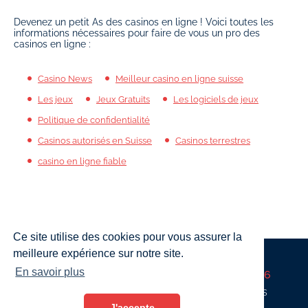
Devenez un petit As des casinos en ligne ! Voici toutes les
informations nécessaires pour faire de vous un pro des
casinos en ligne :
Casino News
Meilleur casino en ligne suisse
Les jeux
Jeux Gratuits
Les logiciels de jeux
Politique de confidentialité
Casinos autorisés en Suisse
Casinos terrestres
casino en ligne fiable
Ce site utilise des cookies pour vous assurer la
meilleure expérience sur notre site.
En savoir plus
© www.casinoenligneensuisse.ch 2015 - 2026
Politique de confidentialité
Contactez-nous
J'accepte