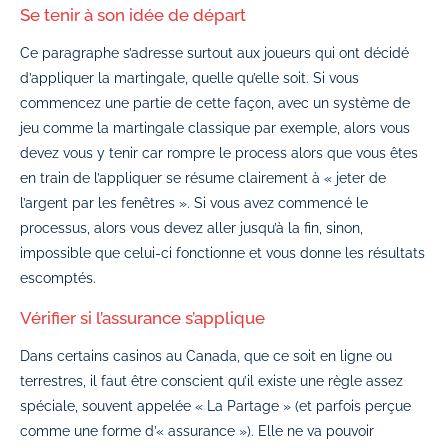
Se tenir à son idée de départ
Ce paragraphe s’adresse surtout aux joueurs qui ont décidé
d’appliquer la martingale, quelle qu’elle soit. Si vous
commencez une partie de cette façon, avec un système de
jeu comme la martingale classique par exemple, alors vous
devez vous y tenir car rompre le process alors que vous êtes
en train de l’appliquer se résume clairement à « jeter de
l’argent par les fenêtres ». Si vous avez commencé le
processus, alors vous devez aller jusqu’à la fin, sinon,
impossible que celui-ci fonctionne et vous donne les résultats
escomptés.
Vérifier si l’assurance s’applique
Dans certains casinos au Canada, que ce soit en ligne ou
terrestres, il faut être conscient qu’il existe une règle assez
spéciale, souvent appelée « La Partage » (et parfois perçue
comme une forme d’« assurance »). Elle ne va pouvoir