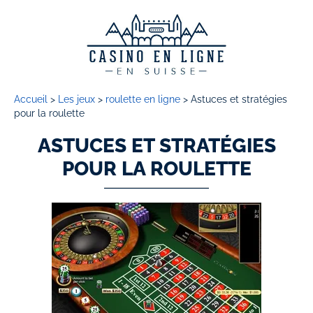
Accueil
Les jeux
roulette en ligne
Astuces et stratégies
pour la roulette
ASTUCES ET STRATÉGIES
POUR LA ROULETTE