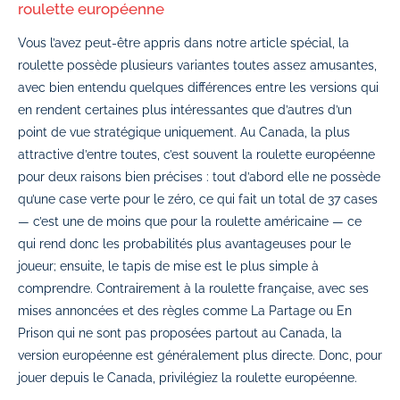
roulette européenne
Vous l’avez peut-être appris dans notre article spécial, la
roulette possède plusieurs variantes toutes assez amusantes,
avec bien entendu quelques différences entre les versions qui
en rendent certaines plus intéressantes que d’autres d’un
point de vue stratégique uniquement. Au Canada, la plus
attractive d’entre toutes, c’est souvent la roulette européenne
pour deux raisons bien précises : tout d’abord elle ne possède
qu’une case verte pour le zéro, ce qui fait un total de 37 cases
— c’est une de moins que pour la roulette américaine — ce
qui rend donc les probabilités plus avantageuses pour le
joueur; ensuite, le tapis de mise est le plus simple à
comprendre. Contrairement à la roulette française, avec ses
mises annoncées et des règles comme La Partage ou En
Prison qui ne sont pas proposées partout au Canada, la
version européenne est généralement plus directe. Donc, pour
jouer depuis le Canada, privilégiez la roulette européenne.