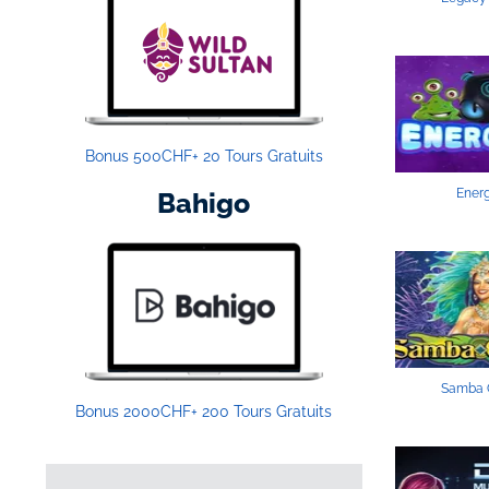
Bonus 500CHF
+ 20 Tours Gratuits
Ener
Bahigo
Samba C
Bonus 2000CHF
+ 200 Tours Gratuits