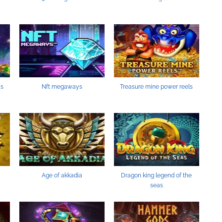
ys
Nft megaways
Treasure mine power reels
Age of akkadia
Dragon king legend of the
seas