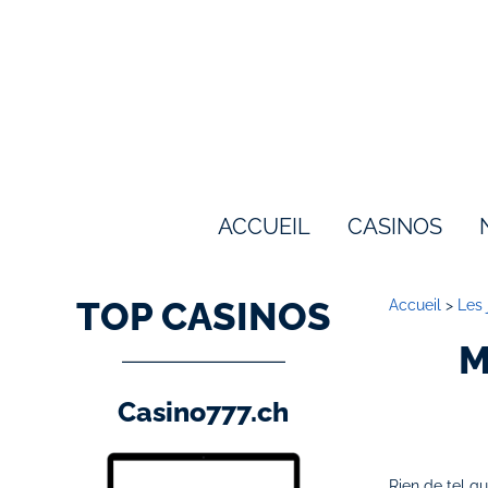
ACCUEIL
CASINOS
TOP CASINOS
Accueil
Les 
M
Casino777.ch
Rien de tel q