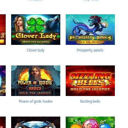
Clover lady
Prosperity pearls
Power of gods: hades
Sizzling bells