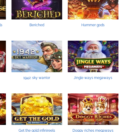
ls
Beriched
Hammer gods
1942: sky warrior
Jingle ways megaways
Get the gold infinireels
Doggy riches megaways