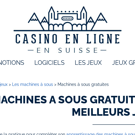
NOTIONS
LOGICIELS
LES JEUX
JEUX G
jeux
Les machines à sous
Machines à sous gratuites
ACHINES A SOUS GRATUIT
MEILLEURS 
ue la pratique pour compléter son
apprentissage des machines à sou