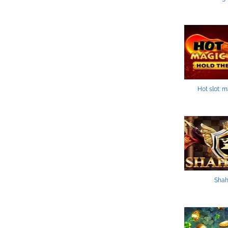
Hot slot: m
Shah