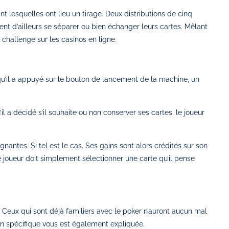
 lesquelles ont lieu un tirage. Deux distributions de cinq
nt d’ailleurs se séparer ou bien échanger leurs cartes. Mêlant
 challenge sur les casinos en ligne.
qu’il a appuyé sur le bouton de lancement de la machine, un
’il a décidé s’il souhaite ou non conserver ses cartes, le joueur
antes. Si tel est le cas. Ses gains sont alors crédités sur son
le joueur doit simplement sélectionner une carte qu’il pense
 Ceux qui sont déjà familiers avec le poker n’auront aucun mal
ion spécifique vous est également expliquée.