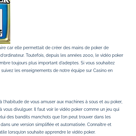
aire car elle permettait de créer des mains de poker de
d’ordinateur. Toutefois, depuis les années 2000, le vidéo poker
mbre toujours plus important d’adeptes. Si vous souhaitez
 suivez les enseignements de notre équipe sur Casino en
éjà l’habitude de vous amuser aux machines à sous et au poker,
vous divulguer. Il faut voir le vidéo poker comme un jeu qui
celui des bandits manchots que l’on peut trouver dans les
 dans une version simplifiée et automatisée. Connaître et
utile lorsqu’on souhaite apprendre le vidéo poker.