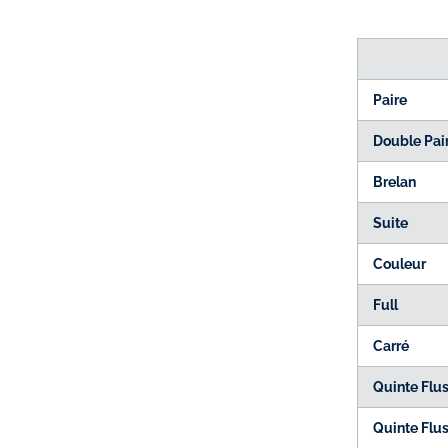
Paire
Double Pai
Brelan
Suite
Couleur
Full
Carré
Quinte Flu
Quinte Flu