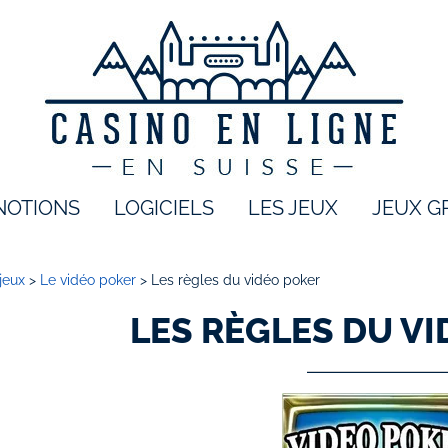
NOTIONS
LOGICIELS
LES JEUX
JEUX G
jeux
Le vidéo poker
Les règles du vidéo poker
LES RÈGLES DU V