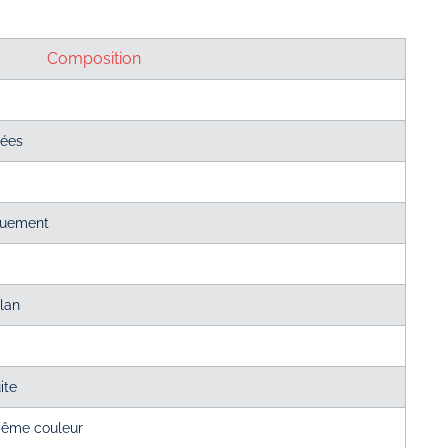
Composition
lées
quement
lan
ite
 même couleur