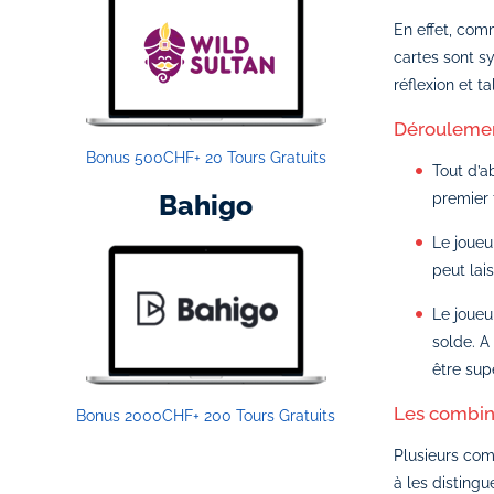
En effet, com
cartes sont s
réflexion et t
Déroulement
Bonus 500CHF
+ 20 Tours Gratuits
Tout d’a
Bahigo
premier 
Le joueu
peut lai
Le joueu
solde. A
être supé
Les combin
Bonus 2000CHF
+ 200 Tours Gratuits
Plusieurs com
à les disting