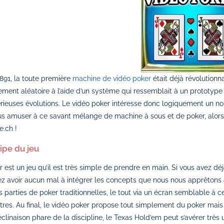
891, la toute première
machine de vidéo poker
était déjà révolutionn
ement aléatoire à l’aide d’un système qui ressemblait à un prototype 
rieuses évolutions. Le vidéo poker intéresse donc logiquement un no
us amuser à ce savant mélange de machine à sous et de poker, alors
e.ch !
cipe du jeu
r est un jeu qu’il est très simple de prendre en main. Si vous avez d
ez avoir aucun mal à intégrer les concepts que nous nous apprêtons à 
s parties de poker traditionnelles, le tout via un écran semblable à 
stres. Au final, le vidéo poker propose tout simplement du poker mais
éclinaison phare de la discipline, le Texas Hold’em peut s’avérer très 