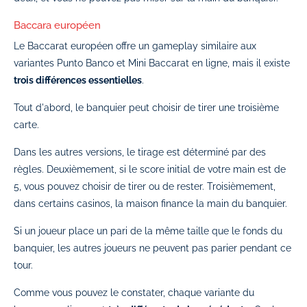
Baccara européen
Le Baccarat européen offre un gameplay similaire aux
variantes Punto Banco et Mini Baccarat en ligne, mais il existe
trois différences essentielles
.
Tout d'abord, le banquier peut choisir de tirer une troisième
carte.
Dans les autres versions, le tirage est déterminé par des
règles. Deuxièmement, si le score initial de votre main est de
5, vous pouvez choisir de tirer ou de rester. Troisièmement,
dans certains casinos, la maison finance la main du banquier.
Si un joueur place un pari de la même taille que le fonds du
banquier, les autres joueurs ne peuvent pas parier pendant ce
tour.
Comme vous pouvez le constater, chaque variante du