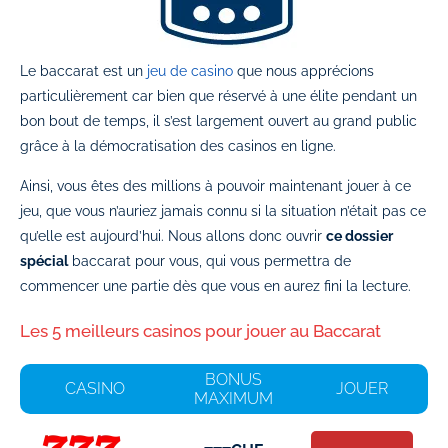
Le baccarat est un
jeu de casino
que nous apprécions
particulièrement car bien que réservé à une élite pendant un
bon bout de temps, il s’est largement ouvert au grand public
grâce à la démocratisation des casinos en ligne.
Ainsi, vous êtes des millions à pouvoir maintenant jouer à ce
jeu, que vous n’auriez jamais connu si la situation n’était pas ce
qu’elle est aujourd’hui. Nous allons donc ouvrir
ce dossier
spécial
baccarat pour vous, qui vous permettra de
commencer une partie dès que vous en aurez fini la lecture.
Les 5 meilleurs casinos pour jouer au Baccarat
BONUS
CASINO
JOUER
MAXIMUM