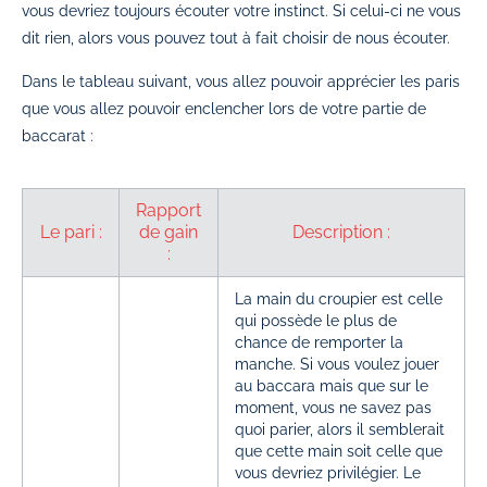
vous devriez toujours écouter votre instinct. Si celui-ci ne vous
dit rien, alors vous pouvez tout à fait choisir de nous écouter.
Dans le tableau suivant, vous allez pouvoir apprécier les paris
que vous allez pouvoir enclencher lors de votre partie de
baccarat :
Rapport
Le pari :
de gain
Description :
:
La main du croupier est celle
qui possède le plus de
chance de remporter la
manche. Si vous voulez jouer
au baccara mais que sur le
moment, vous ne savez pas
quoi parier, alors il semblerait
que cette main soit celle que
vous devriez privilégier. Le