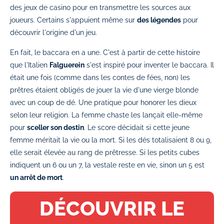
des jeux de casino pour en transmettre les sources aux
joueurs. Certains s'appuient même sur
des légendes
pour
découvrir l'origine d'un jeu.
En fait, le baccara en a une. C'est à partir de cette histoire
que l'Italien
Falguerein
s'est inspiré pour inventer le baccara. Il
était une fois (comme dans les contes de fées, non) les
prêtres étaient obligés de jouer la vie d'une vierge blonde
avec un coup de dé. Une pratique pour honorer les dieux
selon leur religion. La femme chaste les lançait elle-même
pour
sceller son destin
. Le score décidait si cette jeune
femme méritait la vie ou la mort. Si les dés totalisaient 8 ou 9,
elle serait élevée au rang de prêtresse. Si les petits cubes
indiquent un 6 ou un 7, la vestale reste en vie, sinon un 5 est
un arrêt de mort
.
DÉCOUVRIR LE