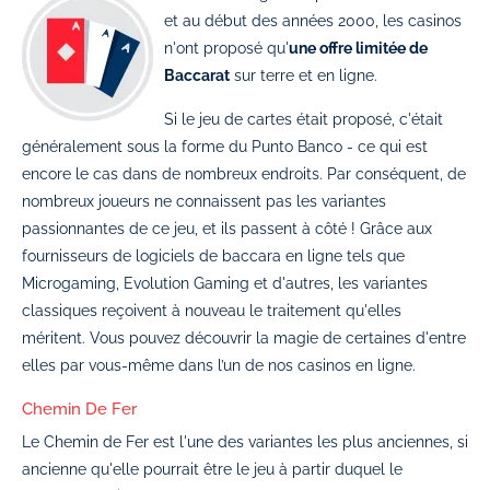
et au début des années 2000, les casinos
n'ont proposé qu'
une offre limitée de
Baccarat
sur terre et en ligne.
Si le jeu de cartes était proposé, c'était
généralement sous la forme du Punto Banco - ce qui est
encore le cas dans de nombreux endroits. Par conséquent, de
nombreux joueurs ne connaissent pas les variantes
passionnantes de ce jeu, et ils passent à côté ! Grâce aux
fournisseurs de logiciels de baccara en ligne tels que
Microgaming, Evolution Gaming et d'autres, les variantes
classiques reçoivent à nouveau le traitement qu'elles
méritent. Vous pouvez découvrir la magie de certaines d'entre
elles par vous-même dans l’un de nos casinos en ligne.
Chemin De Fer
Le Chemin de Fer est l'une des variantes les plus anciennes, si
ancienne qu'elle pourrait être le jeu à partir duquel le