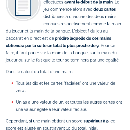
effectuées
avant le début de la main
. Le
jeu commence alors avec
deux cartes
distribuées à chacune des deux mains,
connues respectivement comme la main
du joueur et la main de la banque. L'objectif du jeu au
baccarat en direct est de
prédire laquelle de ces mains
obtiendra par la suite un total le plus proche de 9
. Pour ce
faire, il faut parier sur la main de la banque, sur la main du
joueur ou sur le fait que le tour se terminera par une égalité.
Dans le calcul du total d'une main
:
Tous les dix et les cartes "faciales" ont une valeur de
zéro ;
Un as a une valeur de un, et toutes les autres cartes ont
une valeur égale à leur valeur faciale.
Cependant, si une main obtient un score
supérieur à 9
, ce
score est ajusté en soustrayant 10 du total initial.