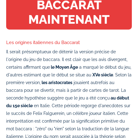
BACCARAT
MAINTENANT
Les origines italiennes du Baccarat
Il serait présomptueux de détenir la version précise de
l'origine du jeu de baccara. Il est clair que les avis divergent,
certains affirmant que
le Moyen Âge
a marqué le début du jeu,
d'autres estimant que le début se situe au
XVe siècle
. Selon la
première version,
les aristocrates
jouaient autrefois au
baccara pour se divertir, mais à partir de cartes de tarot. La
seconde hypothèse suggère que le jeu a été conçu
au début
du 15e siècle
en Italie. Cette période regorge d'anecdotes sur
le succès de Felix Falguerein, un célèbre joueur italien. Cette
interprétation est confirmée par la signification primitive du
mot baccara : "zéro" ou "rien" selon la traduction de la langue
italienne. L'origine du nom serait associée à la théorie selon