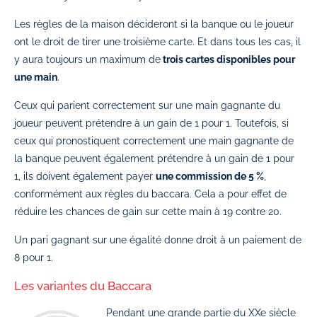
Les règles de la maison décideront si la banque ou le joueur
ont le droit de tirer une troisième carte. Et dans tous les cas, il
y aura toujours un maximum de
trois cartes disponibles pour
une main
.
Ceux qui parient correctement sur une main gagnante du
joueur peuvent prétendre à un gain de 1 pour 1. Toutefois, si
ceux qui pronostiquent correctement une main gagnante de
la banque peuvent également prétendre à un gain de 1 pour
1, ils doivent également payer
une commission de 5 %
,
conformément aux règles du baccara. Cela a pour effet de
réduire les chances de gain sur cette main à 19 contre 20.
Un pari gagnant sur une égalité donne droit à un paiement de
8 pour 1.
Les variantes du Baccara
Pendant une grande partie du XXe siècle