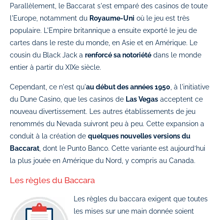
Parallèlement, le Baccarat s'est emparé des casinos de toute
l'Europe, notamment du
Royaume-Uni
où le jeu est très
populaire. L'Empire britannique a ensuite exporté le jeu de
cartes dans le reste du monde, en Asie et en Amérique. Le
cousin du Black Jack a
renforcé sa notoriété
dans le monde
entier à partir du XIXe siècle.
Cependant, ce n'est qu'
au début des années 1950
, à l'initiative
du Dune Casino, que les casinos de
Las Vegas
acceptent ce
nouveau divertissement. Les autres établissements de jeu
renommés du Nevada suivront peu à peu. Cette expansion a
conduit à la création de
quelques nouvelles versions du
Baccarat
, dont le
Punto Banco
. Cette variante est aujourd’hui
la plus jouée en Amérique du Nord, y compris au Canada.
Les règles du Baccara
Les règles du baccara exigent que toutes
les mises sur une main donnée soient