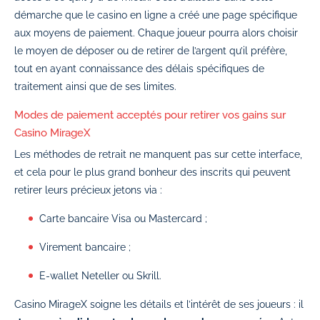
démarche que le casino en ligne a créé une page spécifique
aux moyens de paiement. Chaque joueur pourra alors choisir
le moyen de déposer ou de retirer de l’argent qu’il préfère,
tout en ayant connaissance des délais spécifiques de
traitement ainsi que de ses limites.
Modes de paiement acceptés pour retirer vos gains sur
Casino MirageX
Les méthodes de retrait ne manquent pas sur cette interface,
et cela pour le plus grand bonheur des inscrits qui peuvent
retirer leurs précieux jetons via :
Carte bancaire Visa ou Mastercard ;
Virement bancaire ;
E-wallet Neteller ou Skrill.
Casino MirageX soigne les détails et l’intérêt de ses joueurs : il