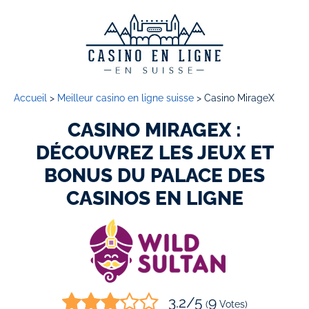
Accueil
Meilleur casino en ligne suisse
Casino MirageX
CASINO MIRAGEX :
DÉCOUVREZ LES JEUX ET
BONUS DU PALACE DES
CASINOS EN LIGNE
3.2
/5
9
(
Votes)