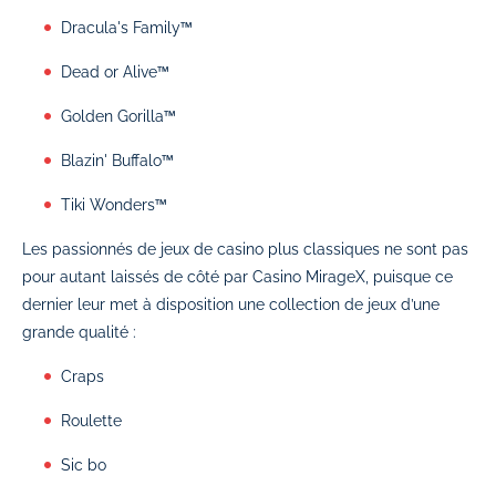
Dracula's Family™
Dead or Alive™
Golden Gorilla™
Blazin' Buffalo™
Tiki Wonders™
Les passionnés de jeux de casino plus classiques ne sont pas
pour autant laissés de côté par Casino MirageX, puisque ce
dernier leur met à disposition une collection de jeux d’une
grande qualité :
Craps
Roulette
Sic bo