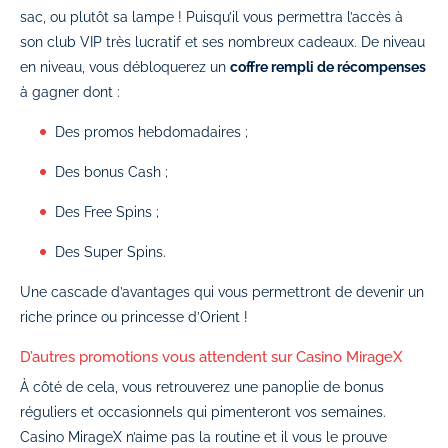
sac, ou plutôt sa lampe ! Puisqu’il vous permettra l’accès à
son club VIP très lucratif et ses nombreux cadeaux. De niveau
en niveau, vous débloquerez un
coffre rempli de récompenses
à gagner dont :
Des promos hebdomadaires ;
Des bonus Cash ;
Des Free Spins ;
Des Super Spins.
Une cascade d’avantages qui vous permettront de devenir un
riche prince ou princesse d’Orient !
D’autres promotions vous attendent sur Casino MirageX
À côté de cela, vous retrouverez une panoplie de bonus
réguliers et occasionnels qui pimenteront vos semaines.
Casino MirageX n’aime pas la routine et il vous le prouve