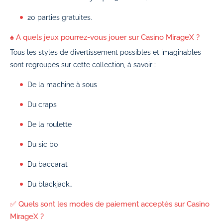
20 parties gratuites.
♠ A quels jeux pourrez-vous jouer sur Casino MirageX ?
Tous les styles de divertissement possibles et imaginables
sont regroupés sur cette collection, à savoir :
De la machine à sous
Du craps
De la roulette
Du sic bo
Du baccarat
Du blackjack…
✅ Quels sont les modes de paiement acceptés sur Casino
MirageX ?