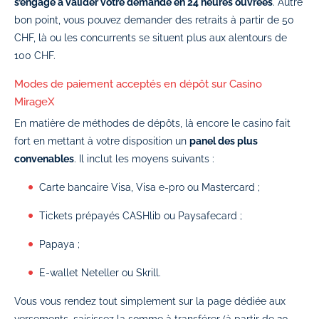
s’engage à valider votre demande en 24 heures ouvrées
. Autre
bon point, vous pouvez demander des retraits à partir de 50
CHF, là ou les concurrents se situent plus aux alentours de
100 CHF.
Modes de paiement acceptés en dépôt sur Casino
MirageX
En matière de méthodes de dépôts, là encore le casino fait
fort en mettant à votre disposition un
panel des plus
convenables
. Il inclut les moyens suivants :
Carte bancaire Visa, Visa e-pro ou Mastercard ;
Tickets prépayés CASHlib ou Paysafecard ;
Papaya ;
E-wallet Neteller ou Skrill.
Vous vous rendez tout simplement sur la page dédiée aux