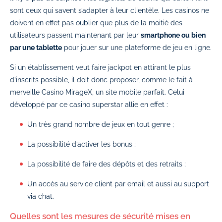
sont ceux qui savent s’adapter à leur clientèle. Les casinos ne
doivent en effet pas oublier que plus de la moitié des
utilisateurs passent maintenant par leur
smartphone ou bien
par une tablette
pour jouer sur une plateforme de jeu en ligne.
Si un établissement veut faire jackpot en attirant le plus
d’inscrits possible, il doit donc proposer, comme le fait à
merveille Casino MirageX, un site mobile parfait. Celui
développé par ce casino superstar allie en effet :
Un très grand nombre de jeux en tout genre ;
La possibilité d’activer les bonus ;
La possibilité de faire des dépôts et des retraits ;
Un accès au service client par email et aussi au support
via chat.
Quelles sont les mesures de sécurité mises en