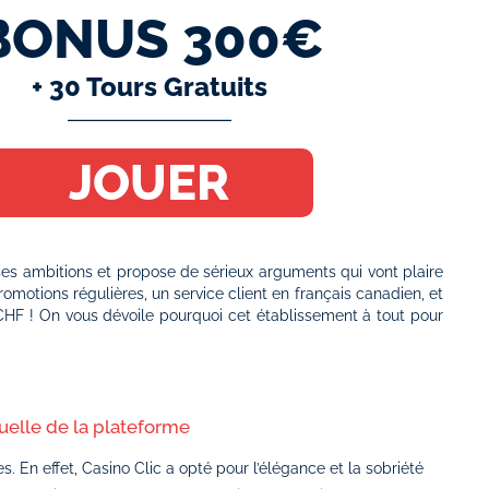
BONUS 300€
+ 30 Tours Gratuits
JOUER
 ses ambitions et propose de sérieux arguments qui vont plaire
omotions régulières, un service client en français canadien, et
HF ! On vous dévoile pourquoi cet établissement à tout pour
suelle de la plateforme
s. En effet, Casino Clic a opté pour l’élégance et la sobriété