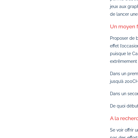
jeux aux grap
de lancer une
Un moyen f
Proposer de be
effet l’occas
puisque le Ca
extrêmement 
Dans un premi
jusqu’à 200CHF
Dans un secon
De quoi début
A la recher
Se voir offrir
pas des effort