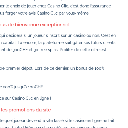
r le choix de jouer chez Casino Clic, c’est donc l’assurance
vous forger votre avis Casino Clic par vous-même.
onus de bienvenue exceptionnel
 décidera si un joueur s’inscrit sur un casino ou non. C’est en
capital. Là encore, la plateforme sait gâter ses futurs clients
t de 300CHF et 30 free spins. Profiter de cette offre est
votre premier dépôt. Lors de ce dernier, un bonus de 100%
e 200% jusqu’à 100CHF.
 sur Casino Clic en ligne !
 les promotions du site
e quel joueur deviendra vite lassé si le casino en ligne ne fait
un sans-faute ! Même si elle ne délivre pas encore de code