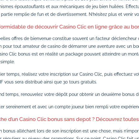
hismes époustouflants et aux mécaniques de jeu bien huilées. Effectue
 partie remplie de fun et de divertissement. N’hésitez plus et venir 
ormidable de découvrir Casino Clic en ligne grâce au b
lles offres de bienvenue constitue souvent un facteur déclencheur qui
ion pour tout amateur de casino de démarrer une aventure avec un bon 
sino Clic bonus est en réalité un package pouvant atteindre un montan
simple.
er temps, réalisez votre inscription sur Casino Clic, puis effectuez 
 vous sera distribué ainsi que 30 tours gratuits.
d temps, renouvelez votre dépôt pour obtenir un deuxième bonus d
er sereinement et avec un compte joueur bien rempli votre expérience
che d’un Casino Clic bonus sans depot ? Découvrez toutes
 un bonus alléchant lors de son inscription est une chose, mais n’import
s réguliers au niveau des promotions. Sur ce point, Casino Clic fait 