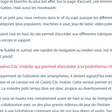
rouge et blanche du plus bel effet. Sur la page d’accueil, une immens
tuelles, mais aussi les nouveautés.
 un petit peu, nous rentrons dans le vif du sujet puisque les différe
tégories (jeux populaires, machines à sous, jeux de table, vidéo poke
lant tout en haut du site permet d’accéder aux différentes rubriques
u encore le support.
ne fluidité et surtout une rapidité de navigation au rendez-vous, nul d
 positif.
asino Clic mobile qui permet d’accéder à la plateforme n
oppement de l’utilisation des smartphones, il devient aujourd’hui ind
tion et ce constat est né Casino Clic mobile. Cette version permet d’
. Le moindre petit temps libre est donc propice au divertissement et 
l vous en faudra très certainement avant de faire le tour de l’intégrali
collaboration avec un des plus grands éditeurs de jeux de l’histoire 
tir à une ludothèque contenant plus de 200 jeux divers et variés. San