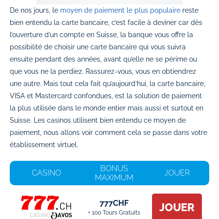
De nos jours, le
moyen de paiement le plus populaire
reste
bien entendu la carte bancaire, c’est facile à deviner car dès
l’ouverture d’un compte en Suisse, la banque vous offre la
possibilité de choisir une carte bancaire qui vous suivra
ensuite pendant des années, avant qu’elle ne se périme ou
que vous ne la perdiez. Rassurez-vous, vous en obtiendrez
une autre. Mais tout cela fait qu’aujourd’hui, la carte bancaire,
VISA et Mastercard confondues, est la solution de paiement
la plus utilisée dans le monde entier mais aussi et surtout en
Suisse. Les casinos utilisent bien entendu ce moyen de
paiement, nous allons voir comment cela se passe dans votre
établissement virtuel.
BONUS
CASINO
JOUER
MAXIMUM
777CHF
JOUER
+ 100 Tours Gratuits