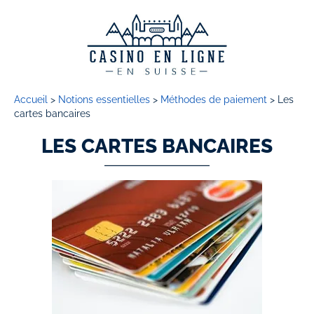
Accueil
Notions essentielles
Méthodes de paiement
Les
cartes bancaires
LES CARTES BANCAIRES