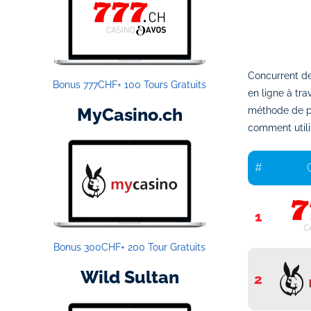
Concurrent de
Bonus 777CHF
+ 100 Tours Gratuits
en ligne à tr
MyCasino.ch
méthode de pa
comment utilis
#
1
Bonus 300CHF
+ 200 Tour Gratuits
Wild Sultan
2