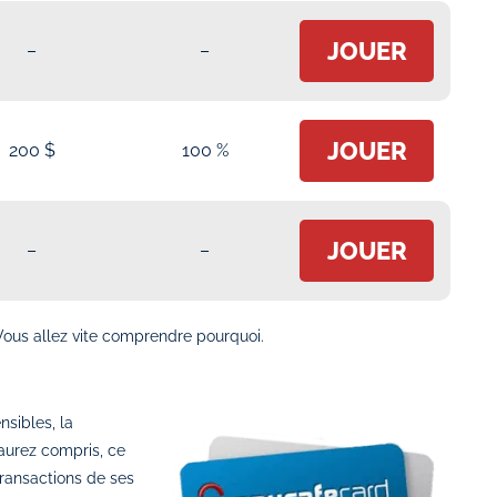
JOUER
–
–
JOUER
200 $
100 %
JOUER
–
–
Vous allez vite comprendre pourquoi.
sibles, la
’aurez compris, ce
transactions de ses