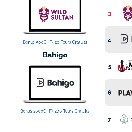
3
4
Bonus 500CHF
+ 20 Tours Gratuits
Bahigo
5
6
Bonus 2000CHF
+ 200 Tours Gratuits
7