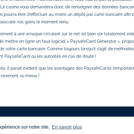
Le casino vous demandera donc de renseigner des données bancaire
e pourra être d’effectuer au moins un dépôt par carte bancaire afin d
basculer vos gains le moment venu.
lement à une arnaque circulant sur le net (et bien sûr totalement in
de mettre en ligne un faux logiciel « PaysafeCard Generator », pro
e votre carte bancaire. Comme toujours lorsqu’il s’agit de méthodes 
ent PaysafeCard ou les autorités en cas de doute !
ela, il parait évident que les avantages des PaysafeCards l’emportent
a rarement vu mieux !
eensuisse.ch 2015 - 2026
Politique de confidentialité
Conta
xpérience sur notre site.
En savoir plus