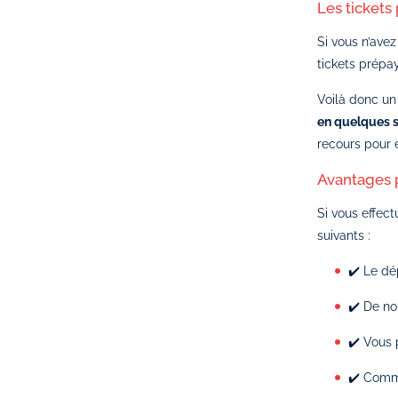
Les tickets
Si vous n’avez
tickets prépay
Voilà donc un
en quelques 
recours pour e
Avantages p
Si vous effec
suivants :
✔️ Le dé
✔️ De no
✔️ Vous 
✔️ Comme