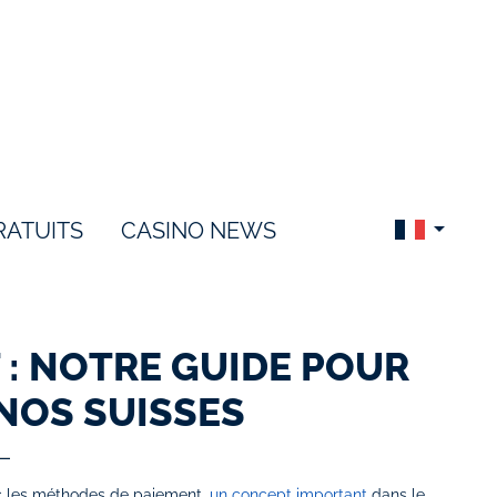
RATUITS
CASINO NEWS
 : NOTRE GUIDE POUR
INOS SUISSES
vec les méthodes de paiement,
un concept important
dans le