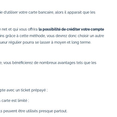
 d’utiliser votre carte bancaire, alors il apparait que les
net et qui vous offrira
la possibilité de créditer votre compte
 gains grâce à cette méthode, vous devrez donc choisir un autre
 joueur régulier pourra se lasser à moyen et long terme.
e, vous bénéficierez de nombreux avantages tels que les
te avec un ticket prépayé ;
arte est limité ;
 peuvent être utilisés presque partout.