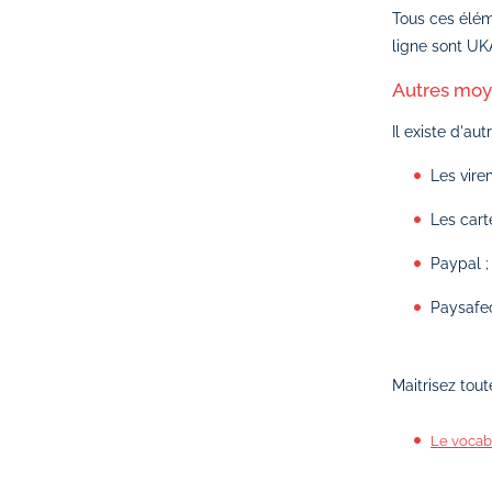
Tous ces élém
ligne sont U
Autres mo
Il existe d'a
Les vire
Les cart
Paypal ;
Paysafe
Maitrisez tout
Le vocab