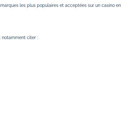
 marques les plus populaires et acceptées sur un casino en
t notamment citer :