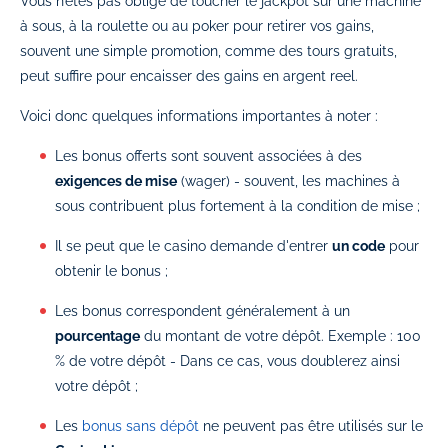
Vous n’êtes pas obligé de toucher le jackpot sur une machine
à sous, à la roulette ou au poker pour retirer vos gains,
souvent une simple promotion, comme des tours gratuits,
peut suffire pour encaisser des gains en argent reel.
Voici donc quelques informations importantes à noter :
Les bonus offerts sont souvent associées à des
exigences de mise
(wager) - souvent, les machines à
sous contribuent plus fortement à la condition de mise ;
Il se peut que le casino demande d'entrer
un code
pour
obtenir le bonus ;
Les bonus correspondent généralement à un
pourcentage
du montant de votre dépôt. Exemple : 100
% de votre dépôt - Dans ce cas, vous doublerez ainsi
votre dépôt ;
Les
bonus sans dépôt
ne peuvent pas être utilisés sur le