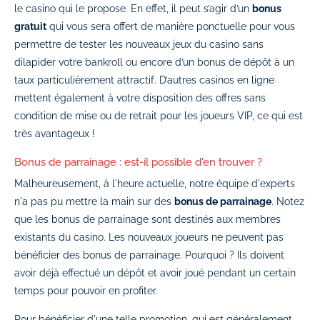
le casino qui le propose. En effet, il peut s’agir d’un
bonus
gratuit
qui vous sera offert de manière ponctuelle pour vous
permettre de tester les nouveaux jeux du casino sans
dilapider votre bankroll ou encore d’un bonus de dépôt à un
taux particulièrement attractif. D’autres casinos en ligne
mettent également à votre disposition des offres sans
condition de mise ou de retrait pour les joueurs VIP, ce qui est
très avantageux !
Bonus de parrainage : est-il possible d'en trouver ?
Malheureusement, à l'heure actuelle, notre équipe d'experts
n'a pas pu mettre la main sur des
bonus de parrainage
. Notez
que les bonus de parrainage sont destinés aux membres
existants du casino. Les nouveaux joueurs ne peuvent pas
bénéficier des bonus de parrainage.
Pourquoi ?
Ils doivent
avoir déjà effectué un dépôt et avoir joué pendant un certain
temps pour pouvoir en profiter.
Pour bénéficier d'une telle promotion, qui est généralement