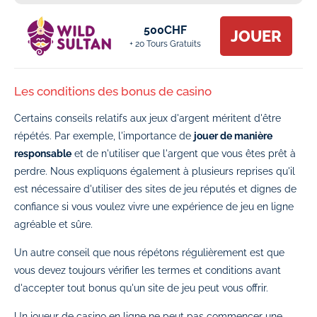
500CHF
JOUER
+ 20 Tours Gratuits
Les conditions des bonus de casino
Certains conseils relatifs aux jeux d'argent méritent d'être
répétés. Par exemple, l'importance de
jouer de manière
responsable
et de n'utiliser que l'argent que vous êtes prêt à
perdre. Nous expliquons également à plusieurs reprises qu'il
est nécessaire d'utiliser des sites de jeu réputés et dignes de
confiance si vous voulez vivre une expérience de jeu en ligne
agréable et sûre.
Un autre conseil que nous répétons régulièrement est que
vous devez toujours vérifier les termes et conditions avant
d'accepter tout bonus qu'un site de jeu peut vous offrir.
Un joueur de casino en ligne ne peut pas commencer une