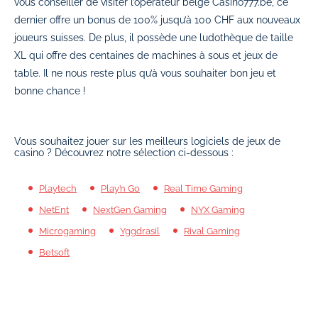
vous conseiller de visiter l’opérateur belge Casino777.be, ce
dernier offre un bonus de 100% jusqu’à 100 CHF aux nouveaux
joueurs suisses. De plus, il possède une ludothèque de taille
XL qui offre des centaines de machines à sous et jeux de
table. Il ne nous reste plus qu’à vous souhaiter bon jeu et
bonne chance !
Vous souhaitez jouer sur les meilleurs logiciels de jeux de
casino ? Découvrez notre sélection ci-dessous :
Playtech
Play’n Go
Real Time Gaming
NetEnt
NextGen Gaming
NYX Gaming
Microgaming
Yggdrasil
Rival Gaming
Betsoft