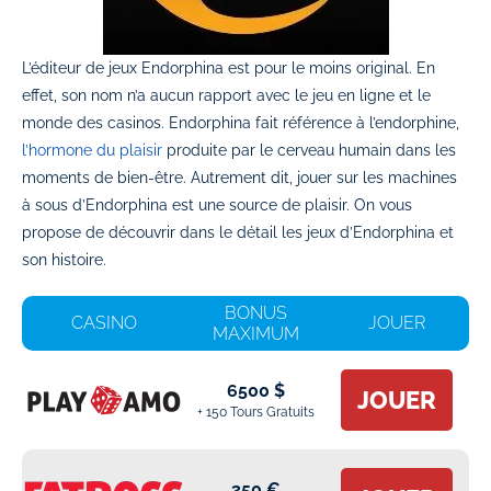
L’éditeur de jeux Endorphina est pour le moins original. En
effet, son nom n’a aucun rapport avec le jeu en ligne et le
monde des casinos. Endorphina fait référence à l’endorphine,
l’hormone du plaisir
produite par le cerveau humain dans les
moments de bien-être. Autrement dit, jouer sur les machines
à sous d’Endorphina est une source de plaisir. On vous
propose de découvrir dans le détail les jeux d’Endorphina et
son histoire.
BONUS
CASINO
JOUER
MAXIMUM
6500 $
JOUER
+ 150 Tours Gratuits
350 €