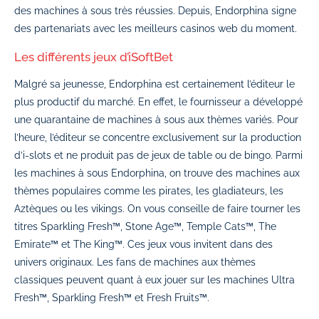
des machines à sous très réussies. Depuis, Endorphina signe
des partenariats avec les meilleurs casinos web du moment.
Les différents jeux d’iSoftBet
Malgré sa jeunesse, Endorphina est certainement l’éditeur le
plus productif du marché. En effet, le fournisseur a développé
une quarantaine de machines à sous aux thèmes variés. Pour
l’heure, l’éditeur se concentre exclusivement sur la production
d’i-slots et ne produit pas de jeux de table ou de bingo. Parmi
les machines à sous Endorphina, on trouve des machines aux
thèmes populaires comme les pirates, les gladiateurs, les
Aztèques ou les vikings. On vous conseille de faire tourner les
titres Sparkling Fresh™, Stone Age™, Temple Cats™, The
Emirate™ et The King™. Ces jeux vous invitent dans des
univers originaux. Les fans de machines aux thèmes
classiques peuvent quant à eux jouer sur les machines Ultra
Fresh™, Sparkling Fresh™ et Fresh Fruits™.