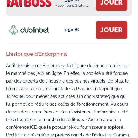
JOUER
+ 100 Tours Gratuits
JOUER
250 €
L’historique d’Endorphina
Actif depuis 2012, Endorphina fait figure de jeune premier sur
le marché des jeux en ligne. En effet, la société a été fondée
par des experts de l’industrie des casinos virtuels. De plus, le
fournisseur a choisi de s’installer à Prague, en République
Tchèque, pour mener ses activités. Un choix stratégique qui
lui permet de réduire ses coûts de fonctionnement. Au cours
de ses deux premières années d’existence, Endorphina a été
très discret sur le marché des éditeurs. C’est en 2014 à la
conférence ICE que la popularité du fournisseur a explosé.
L’éditeur a présenté aux professionnels de l’industrie iGaming