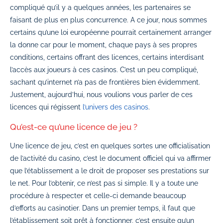
compliqué qu’il y a quelques années, les partenaires se
faisant de plus en plus concurrence. A ce jour, nous sommes
certains qu’une loi européenne pourrait certainement arranger
la donne car pour le moment, chaque pays à ses propres
conditions, certains offrant des licences, certains interdisant
l’accès aux joueurs à ces casinos. C’est un peu compliqué,
sachant qu’internet n’a pas de frontières bien évidemment.
Justement, aujourd’hui, nous voulions vous parler de ces
licences qui régissent
l’univers des casinos
.
Qu’est-ce qu’une licence de jeu ?
Une licence de jeu, c’est en quelques sortes une officialisation
de l’activité du casino, c’est le document officiel qui va affirmer
que l’établissement a le droit de proposer ses prestations sur
le net. Pour l’obtenir, ce n’est pas si simple. Il y a toute une
procédure à respecter et celle-ci demande beaucoup
d’efforts au casinotier. Dans un premier temps, il faut que
l’établissement soit prêt à fonctionner, c’est ensuite qu’un