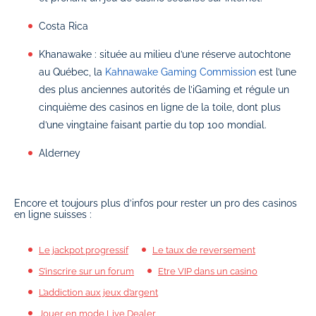
Costa Rica
Khanawake : située au milieu d’une réserve autochtone
au Québec, la
Kahnawake Gaming Commission
est l’une
des plus anciennes autorités de l’iGaming et régule un
cinquième des casinos en ligne de la toile, dont plus
d’une vingtaine faisant partie du top 100 mondial.
Alderney
Encore et toujours plus d’infos pour rester un pro des casinos
en ligne suisses :
Le jackpot progressif
Le taux de reversement
S’inscrire sur un forum
Etre VIP dans un casino
L’addiction aux jeux d’argent
Jouer en mode Live Dealer