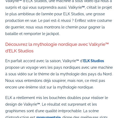
Valkyrie™ d’ELK Studios, une machine à sous vidéo qui nous a
surpris et qui vous surprendra aussi. Valkyrie™, c’était le projet
le plus ambitieux de l’année pour ELK Studios, une grosse
production en vue. Le pari est-il réussi ? Enfilez votre costume
de guerrier, nous vous montrons le chemin pour gagner la
bataille et remporter le jackpot.
Découvrez la mythologie nordique avec Valkyrie™
d’ELK Studios
En parfait accord avec la saison, Valkyrie™ d'
ELK Studios
propose un voyage vers les pays nordiques avec une machine
à sous vidéo sur le thème de la mythologie des pays du Nord.
Nous vous entendons déjà soupirer, mais non, ce n’est pas
encore une énième slot sur la mythologie nordique.
ELK a réellement mis les bouchées doubles pour réaliser le
design de Valkyrie™. Le résultat est surprenant et les
graphismes sont d’une qualité irréprochable. La scène
d’introduction est
monumentale
, digne des meilleures slots