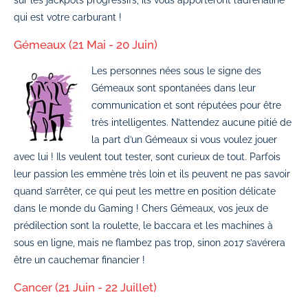
sur les jackpots progressifs, ils vous apporteront l’adrénaline
qui est votre carburant !
Gémeaux (21 Mai - 20 Juin)
Les personnes nées sous le signe des
Gémeaux sont spontanées dans leur
communication et sont réputées pour être
très intelligentes. N’attendez aucune pitié de
la part d’un Gémeaux si vous voulez jouer
avec lui ! Ils veulent tout tester, sont curieux de tout. Parfois
leur passion les emmène très loin et ils peuvent ne pas savoir
quand s’arrêter, ce qui peut les mettre en position délicate
dans le monde du Gaming ! Chers Gémeaux, vos jeux de
prédilection sont la roulette, le baccara et les machines à
sous en ligne, mais ne flambez pas trop, sinon 2017 s’avérera
être un cauchemar financier !
Cancer (21 Juin - 22 Juillet)