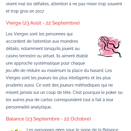
vivent mal les défaites, attention à ne pas miser trop souvent
et trop gros en 2017.
Vierge (23 Août - 22 Septembre)
Les Vierges sont les personnes qui
accordent de l’attention aux moindres
détails, notamment lorsqu’ils jouent au
casino terrestre ou virtuel. Ils aiment établir
une approche systématique pour chaque
jeu afin de réduire au maximum la place du hasard. Les
Vierges sont les joueurs les plus intelligents et les plus
prudents aussi. Ce sont des joueurs méthodiques qui ne
misent jamais sur un coup de tête. C’est pourquoi le poker ou
les autres jeux de cartes correspondent tout à fait à leur
personnalité analytique.
Balance (23 Septembre - 22 Octobre)
Les personnes nées sous le signe de la Balance