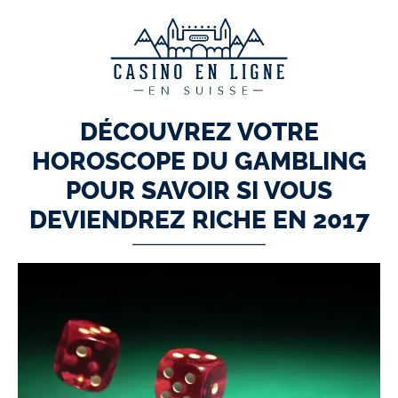
DÉCOUVREZ VOTRE
HOROSCOPE DU GAMBLING
POUR SAVOIR SI VOUS
DEVIENDREZ RICHE EN 2017