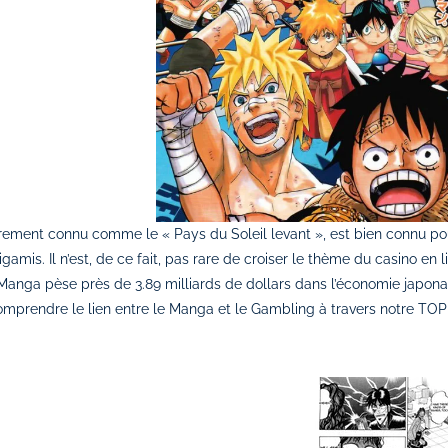
rement connu comme le « Pays du Soleil levant », est bien connu pou
gamis. Il n’est, de ce fait, pas rare de croiser le thème du casino en 
 Manga pèse près de 3.89 milliards de dollars dans l’économie japonai
mprendre le lien entre le Manga et le Gambling à travers notre TOP