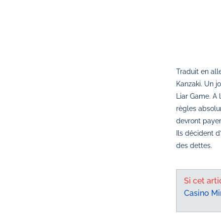
Traduit en al
Kanzaki. Un jo
Liar Game. A 
règles absolu
devront payer 
Ils décident d
des dettes.
Si cet art
Casino M