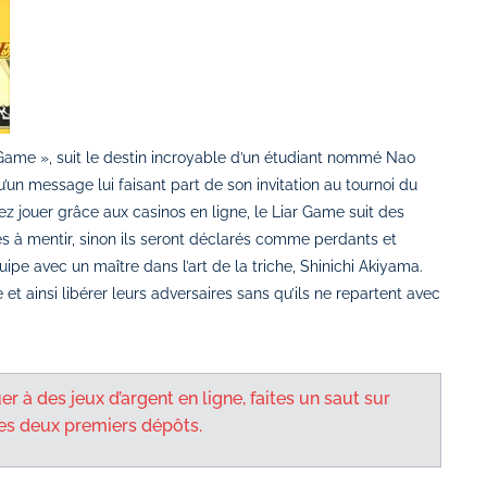
 Game », suit le destin incroyable d’un étudiant nommé Nao
qu’un message lui faisant part de son invitation au tournoi du
ez jouer grâce aux casinos en ligne, le Liar Game suit des
sés à mentir, sinon ils seront déclarés comme perdants et
pe avec un maître dans l’art de la triche, Shinichi Akiyama.
et ainsi libérer leurs adversaires sans qu’ils ne repartent avec
er à des jeux d’argent en ligne, faites un saut sur
es deux premiers dépôts.