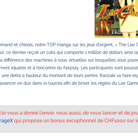
lemand et chinois, notre TOP manga sur les jeux d’argent, « The Liar
ur, ce dernier reçoit un colis qui comporte 1 million de dollars ainsi 
la différence des machines à sous virtuelles sur lesquelles vous pouv
ment injustes et à l’encontre du fairplay. Les participants sont pous
une dette à hauteur du montant de leurs pertes. Kanzaki va faire équi
’avancer en duo dans le tournoi afin de briser les règles du Liar Game 
icle vous a donné l'envie, vous aussi, de vous lancer et de jou
irageX
qui propose un bonus exceptionnel de CHF1000 sur l