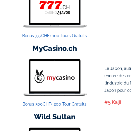
Bonus 777CHF
+ 100 Tours Gratuits
MyCasino.ch
Le Japon, aut
encore des ori
l’industrie du
Japon pour co
#5 Kaiji
Bonus 300CHF
+ 200 Tour Gratuits
Wild Sultan