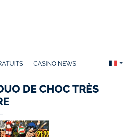
RATUITS
CASINO NEWS
DUO DE CHOC TRÈS
RE