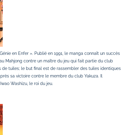
du Génie en Enfer ». Publié en 1991, le manga connaît un succès
u Mahjong contre un maître du jeu qui fait partie du club
de tuiles; le but final est de rassembler des tuiles identiques
t après sa victoire contre le membre du club Yakuza. Il
 Iwao Washizu, le roi du jeu.