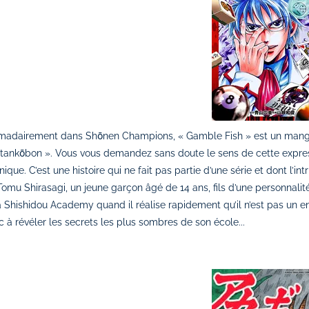
madairement dans Shōnen Champions, « Gamble Fish » est un manga
« tankōbon ». Vous vous demandez sans doute le sens de cette expres
que. C’est une histoire qui ne fait pas partie d’une série et dont l’int
t Tomu Shirasagi, un jeune garçon âgé de 14 ans, fils d’une personnali
 Shishidou Academy quand il réalise rapidement qu’il n’est pas un en
 à révéler les secrets les plus sombres de son école...