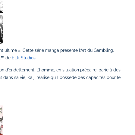
nt ultime ». Cette série manga présente l’Art du Gambling.
lot™ de
ELK Studios
.
ation d’endettement. L’homme, en situation précaire, parie à des
dans sa vie, Kaiji réalise qu’il possède des capacités pour le