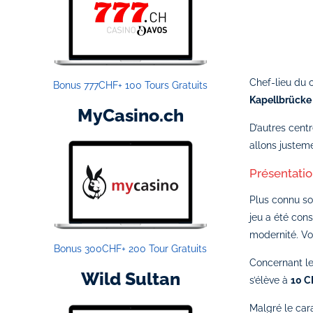
Chef-lieu du 
Bonus 777CHF
+ 100 Tours Gratuits
Kapellbrücke
MyCasino.ch
D’autres cent
allons justem
Présentati
Plus connu so
jeu a été cons
modernité. Vo
Bonus 300CHF
+ 200 Tour Gratuits
Concernant le
Wild Sultan
s’élève à
10 C
Malgré le car