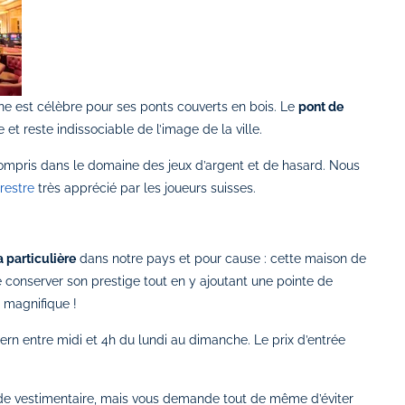
e est célèbre pour ses ponts couverts en bois. Le
pont de
 et reste indissociable de l’image de la ville.
compris dans le domaine des jeux d’argent et de hasard. Nous
restre
très apprécié par les joueurs suisses.
 particulière
dans notre pays et pour cause : cette maison de
 conserver son prestige tout en y ajoutant une pointe de
 magnifique !
ern entre midi et 4h du lundi au dimanche. Le prix d’entrée
code vestimentaire, mais vous demande tout de même d’éviter