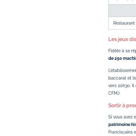
Restaurant
Les jeux di
Fidèle à sa r
de 250 machi
L’établisseme
baccarat et l
vers 20h30. Il
CFMJ.
Sortir à pr
Si vous avez e
patrimoine hi
Franciscains e