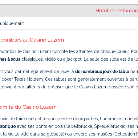
Hôtel et restauran
 uniquement
sponibles au Casino Luzern
éputation, le Casino Luzern comble les attentes de chaque joueur. P
nes à sous
classiques, vidéo ou à jackpot. La salle des slots est d’ail
nt vous permet également de jouer à
de nombreux jeux de table
parm
e poker Texas Holdem. Ces tables sont généralement ouvertes à partir
 convient par ailleurs de préciser que le Casino Luzern possède son p
oximité du Casino Luzern
nvie de faire une petite pause entre deux parties, Lucerne est une vi
storique
avec ses ponts en bois (Kapellbrücke, Spreuerbrücke), ses mo
t la vieille ville dans sa globalité) ou encore ses musées (Collectio